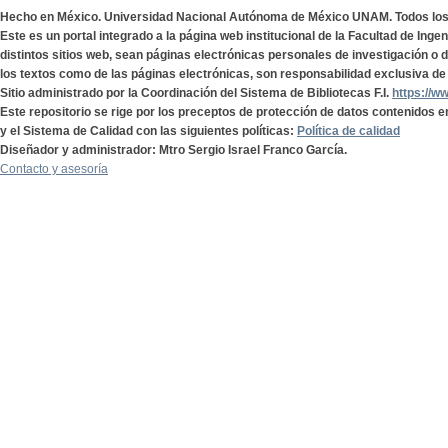
Hecho en México. Universidad Nacional Autónoma de México UNAM. Todos lo
Este es un portal integrado a la página web institucional de la Facultad de Ing
distintos sitios web, sean páginas electrónicas personales de investigación o de
los textos como de las páginas electrónicas, son responsabilidad exclusiva de 
Sitio administrado por la Coordinación del Sistema de Bibliotecas F.I.
https://w
Este repositorio se rige por los preceptos de protección de datos contenidos e
y el Sistema de Calidad con las siguientes políticas:
Política de calidad
Diseñador y administrador: Mtro Sergio Israel Franco García.
Contacto y asesoría