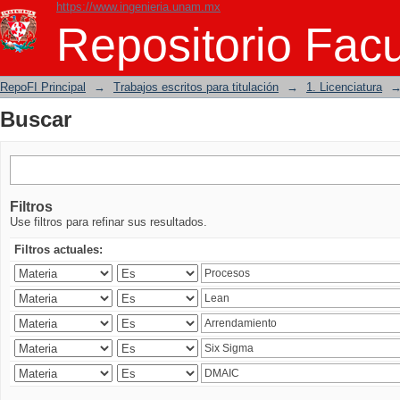
https://www.ingenieria.unam.mx
Buscar
Repositorio Facu
RepoFI Principal
→
Trabajos escritos para titulación
→
1. Licenciatura
Buscar
Filtros
Use filtros para refinar sus resultados.
Filtros actuales: