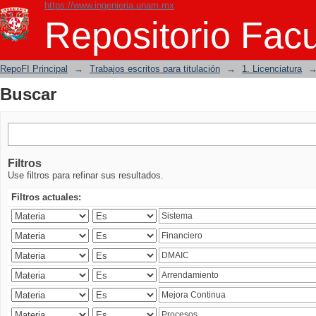
https://www.ingenieria.unam.mx
Buscar
Repositorio Facu
RepoFI Principal
→
Trabajos escritos para titulación
→
1. Licenciatura
Buscar
Filtros
Use filtros para refinar sus resultados.
Filtros actuales: