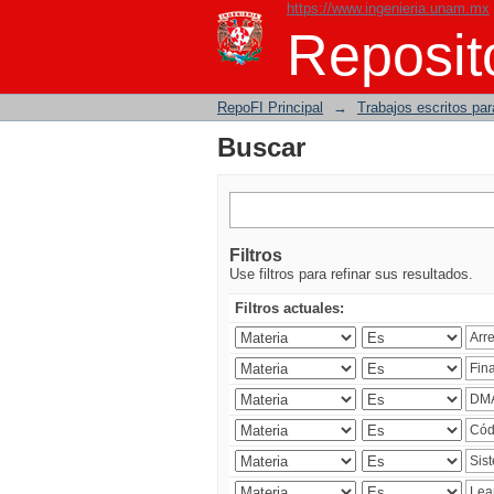
https://www.ingenieria.unam.mx
Buscar
Reposito
RepoFI Principal
→
Trabajos escritos para
Buscar
Filtros
Use filtros para refinar sus resultados.
Filtros actuales: