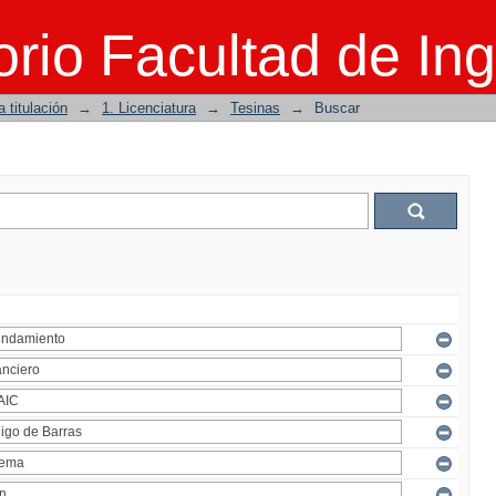
rio Facultad de Ing
 titulación
→
1. Licenciatura
→
Tesinas
→
Buscar