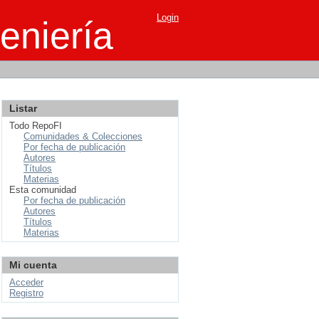
Login
eniería
Listar
Todo RepoFI
Comunidades & Colecciones
Por fecha de publicación
Autores
Títulos
Materias
Esta comunidad
Por fecha de publicación
Autores
Títulos
Materias
Mi cuenta
Acceder
Registro