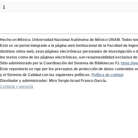
1
Hecho en México. Universidad Nacional Autónoma de México UNAM. Todos lo
Este es un portal integrado a la página web institucional de la Facultad de Ing
distintos sitios web, sean páginas electrónicas personales de investigación o de
los textos como de las páginas electrónicas, son responsabilidad exclusiva de 
Sitio administrado por la Coordinación del Sistema de Bibliotecas F.I.
https://w
Este repositorio se rige por los preceptos de protección de datos contenidos e
y el Sistema de Calidad con las siguientes políticas:
Política de calidad
Diseñador y administrador: Mtro Sergio Israel Franco García.
Contacto y asesoría