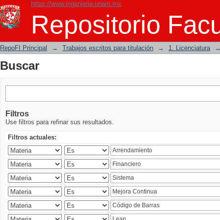
https://www.ingenieria.unam.mx
Buscar
Repositorio Facu
RepoFI Principal
→
Trabajos escritos para titulación
→
1. Licenciatura
Buscar
Filtros
Use filtros para refinar sus resultados.
Filtros actuales: