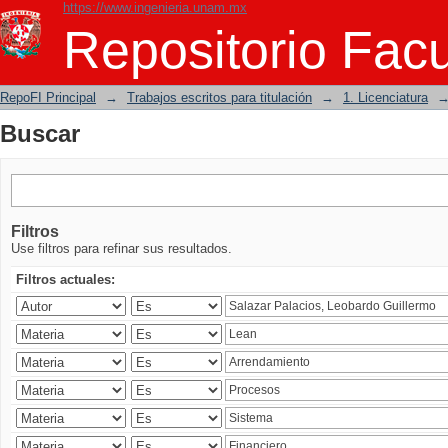
https://www.ingenieria.unam.mx
Buscar
Repositorio Facu
RepoFI Principal
→
Trabajos escritos para titulación
→
1. Licenciatura
Buscar
Filtros
Use filtros para refinar sus resultados.
Filtros actuales: