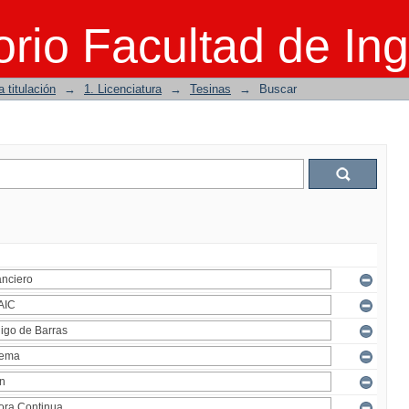
rio Facultad de Ing
 titulación
→
1. Licenciatura
→
Tesinas
→
Buscar