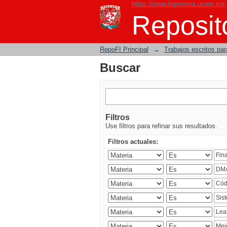
https://www.ingenieria.unam.mx
Buscar
Reposito
RepoFI Principal
→
Trabajos escritos para
Buscar
Filtros
Use filtros para refinar sus resultados.
Filtros actuales: