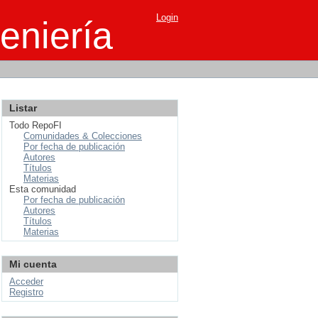
Login
eniería
Listar
Todo RepoFI
Comunidades & Colecciones
Por fecha de publicación
Autores
Títulos
Materias
Esta comunidad
Por fecha de publicación
Autores
Títulos
Materias
Mi cuenta
Acceder
Registro