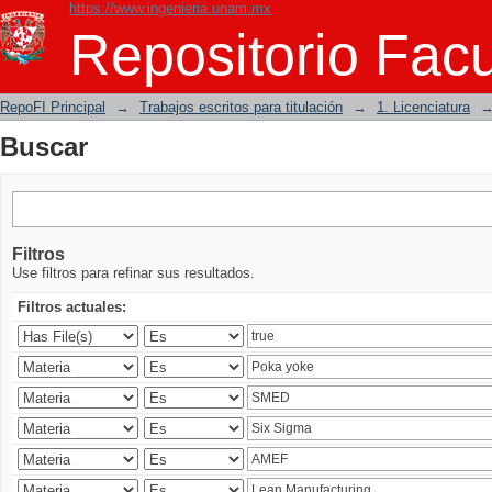
https://www.ingenieria.unam.mx
Buscar
Repositorio Facu
RepoFI Principal
→
Trabajos escritos para titulación
→
1. Licenciatura
Buscar
Filtros
Use filtros para refinar sus resultados.
Filtros actuales: