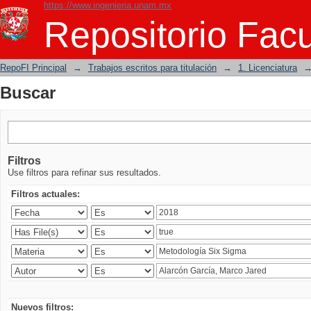
https://www.ingenieria.unam.mx
Buscar
Repositorio Facu
RepoFI Principal
→
Trabajos escritos para titulación
→
1. Licenciatura
Buscar
Filtros
Use filtros para refinar sus resultados.
Filtros actuales:
Nuevos filtros: