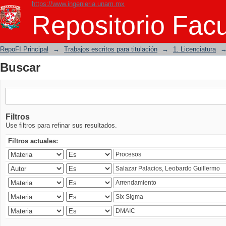
https://www.ingenieria.unam.mx
Buscar
Repositorio Facu
RepoFI Principal
→
Trabajos escritos para titulación
→
1. Licenciatura
Buscar
Filtros
Use filtros para refinar sus resultados.
Filtros actuales: