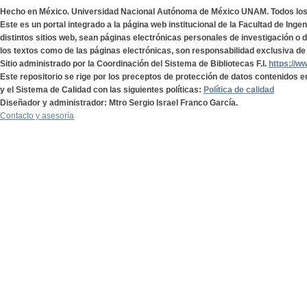
Hecho en México. Universidad Nacional Autónoma de México UNAM. Todos lo
Este es un portal integrado a la página web institucional de la Facultad de Ing
distintos sitios web, sean páginas electrónicas personales de investigación o de
los textos como de las páginas electrónicas, son responsabilidad exclusiva de 
Sitio administrado por la Coordinación del Sistema de Bibliotecas F.I.
https://w
Este repositorio se rige por los preceptos de protección de datos contenidos e
y el Sistema de Calidad con las siguientes políticas:
Política de calidad
Diseñador y administrador: Mtro Sergio Israel Franco García.
Contacto y asesoría