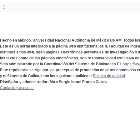
1
Hecho en México. Universidad Nacional Autónoma de México UNAM. Todos lo
Este es un portal integrado a la página web institucional de la Facultad de Ing
distintos sitios web, sean páginas electrónicas personales de investigación o de
los textos como de las páginas electrónicas, son responsabilidad exclusiva de 
Sitio administrado por la Coordinación del Sistema de Bibliotecas F.I.
https://w
Este repositorio se rige por los preceptos de protección de datos contenidos e
y el Sistema de Calidad con las siguientes políticas:
Política de calidad
Diseñador y administrador: Mtro Sergio Israel Franco García.
Contacto y asesoría