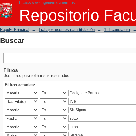
https://www.ingenieria.unam.mx
Buscar
Repositorio Facu
RepoFI Principal
→
Trabajos escritos para titulación
→
1. Licenciatura
Buscar
Filtros
Use filtros para refinar sus resultados.
Filtros actuales: