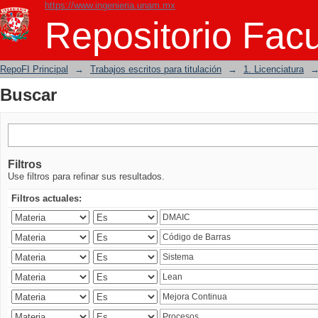
https://www.ingenieria.unam.mx
Buscar
Repositorio Facu
RepoFI Principal
→
Trabajos escritos para titulación
→
1. Licenciatura
Buscar
Filtros
Use filtros para refinar sus resultados.
Filtros actuales: