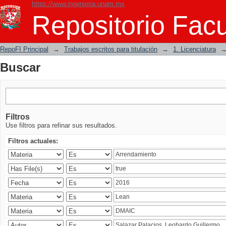
https://www.ingenieria.unam.mx
Buscar
Repositorio Facu
RepoFI Principal
→
Trabajos escritos para titulación
→
1. Licenciatura
Buscar
Filtros
Use filtros para refinar sus resultados.
Filtros actuales: