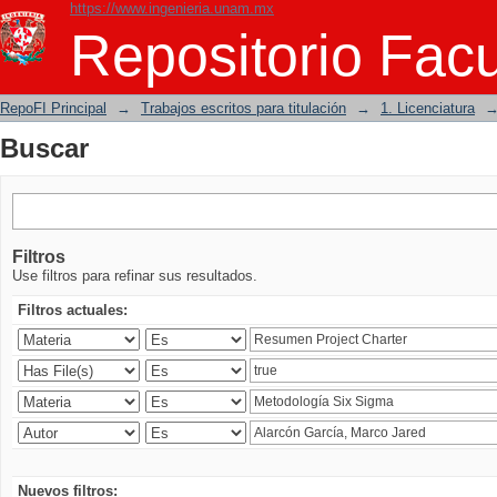
https://www.ingenieria.unam.mx
Buscar
Repositorio Facu
RepoFI Principal
→
Trabajos escritos para titulación
→
1. Licenciatura
Buscar
Filtros
Use filtros para refinar sus resultados.
Filtros actuales:
Nuevos filtros: