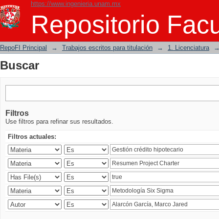
https://www.ingenieria.unam.mx
Buscar
Repositorio Facu
RepoFI Principal
→
Trabajos escritos para titulación
→
1. Licenciatura
Buscar
Filtros
Use filtros para refinar sus resultados.
Filtros actuales: