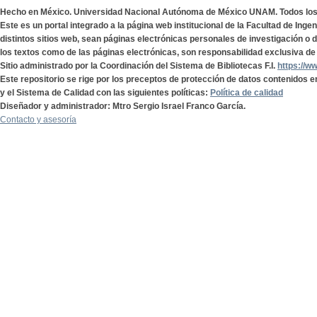
Hecho en México. Universidad Nacional Autónoma de México UNAM. Todos lo
Este es un portal integrado a la página web institucional de la Facultad de Ing
distintos sitios web, sean páginas electrónicas personales de investigación o de
los textos como de las páginas electrónicas, son responsabilidad exclusiva de 
Sitio administrado por la Coordinación del Sistema de Bibliotecas F.I.
https://w
Este repositorio se rige por los preceptos de protección de datos contenidos e
y el Sistema de Calidad con las siguientes políticas:
Política de calidad
Diseñador y administrador: Mtro Sergio Israel Franco García.
Contacto y asesoría