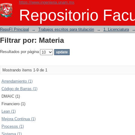
https://www.ingenieria.unam.mx
Filtrar por: Materia
Repositorio Facu
RepoFI Principal
→
Trabajos escritos para titulación
→
1. Licenciatura
Filtrar por: Materia
Resultados por página:
Mostrando ítems 1-9 de 1
Arrendamiento (1)
Código de Barras (1)
DMAIC (1)
Financiero (1)
Lean (1)
Mejora Continua (1)
Procesos (1)
Sistema (1)