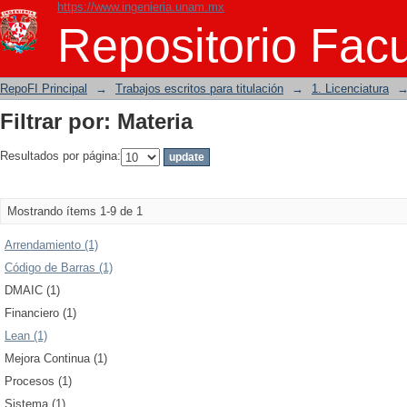
https://www.ingenieria.unam.mx
Filtrar por: Materia
Repositorio Facu
RepoFI Principal
→
Trabajos escritos para titulación
→
1. Licenciatura
Filtrar por: Materia
Resultados por página:
Mostrando ítems 1-9 de 1
Arrendamiento (1)
Código de Barras (1)
DMAIC (1)
Financiero (1)
Lean (1)
Mejora Continua (1)
Procesos (1)
Sistema (1)