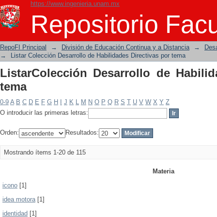
https://www.ingenieria.unam.mx
ListarColección Desarrollo de Habilida
Repositorio Facu
RepoFI Principal
→
División de Educación Continua y a Distancia
→
Desa
→
Listar Colección Desarrollo de Habilidades Directivas por tema
ListarColección Desarrollo de Habilid
tema
0-9
A
B
C
D
E
F
G
H
I
J
K
L
M
N
O
P
Q
R
S
T
U
V
W
X
Y
Z
O introducir las primeras letras:
Orden:
Resultados:
Mostrando ítems 1-20 de 115
Materia
icono
[1]
idea motora
[1]
identidad
[1]