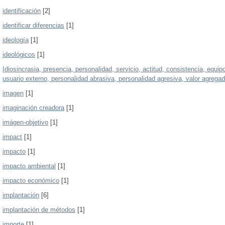
identificación
[2]
identificar diferencias
[1]
ideología
[1]
ideológicos
[1]
Idiosincrasia, presencia, personalidad, servicio, actitud, consistencia, equipo
usuario externo, personalidad abrasiva, personalidad agresiva, valor agrega
imagen
[1]
imaginación creadora
[1]
imágen-objetivo
[1]
impact
[1]
impacto
[1]
impacto ambiental
[1]
impacto económico
[1]
implantación
[6]
implantación de métodos
[1]
importe
[1]