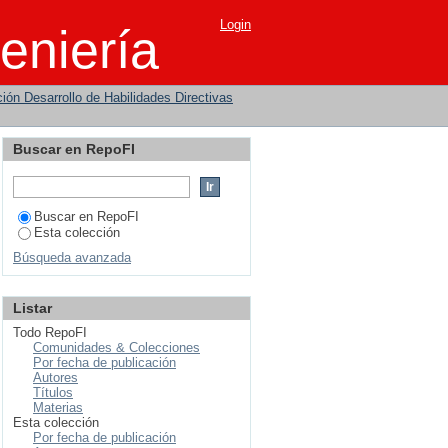
a
Login
eniería
ión Desarrollo de Habilidades Directivas
Buscar en RepoFI
Buscar en RepoFI
Esta colección
Búsqueda avanzada
Listar
Todo RepoFI
Comunidades & Colecciones
Por fecha de publicación
Autores
Títulos
Materias
Esta colección
Por fecha de publicación