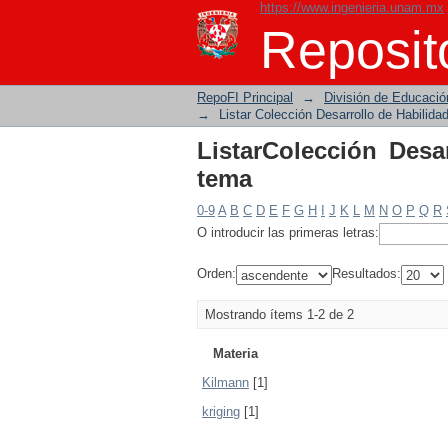
https://www.ingenieria.unam.mx
ListarColección Desar
Reposito
RepoFI Principal
→
División de Educació
→
Listar Colección Desarrollo de Habilida
ListarColección Desa
tema
0-9
A
B
C
D
E
F
G
H
I
J
K
L
M
N
O
P
Q
R
O introducir las primeras letras:
Orden:
Resultados:
Mostrando ítems 1-2 de 2
Materia
Kilmann
[1]
kriging
[1]