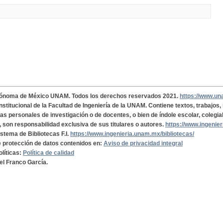
tónoma de México UNAM. Todos los derechos reservados 2021.
https://www.u
institucional de la Facultad de Ingeniería de la UNAM. Contiene textos, trabajos
cas personales de investigación o de docentes, o bien de índole escolar, colegia
, son responsabilidad exclusiva de sus titulares o autores.
https://www.ingenie
istema de Bibliotecas F.I.
https://www.ingenieria.unam.mx/bibliotecas/
de protección de datos contenidos en:
Aviso de privacidad integral
olíticas:
Política de calidad
el Franco García.