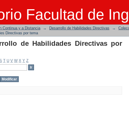
rollo de Habilidades Directivas por tem
rio Facultad de Ing
n Continua y a Distancia
→
Desarrollo de Habilidades Directivas
→
Colecc
des Directivas por tema
rrollo de Habilidades Directivas por
S
T
U
V
W
X
Y
Z