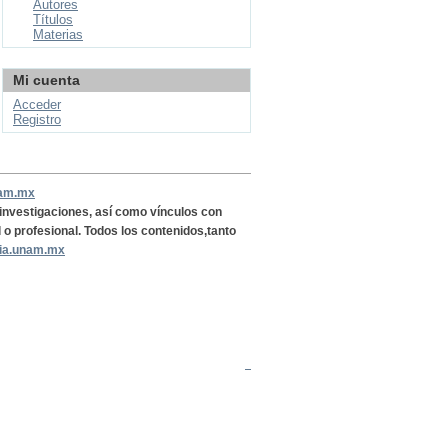
Autores
Títulos
Materias
Mi cuenta
Acceder
Registro
nam.mx
, investigaciones, así como vínculos con
l o profesional. Todos los contenidos,tanto
ria.unam.mx