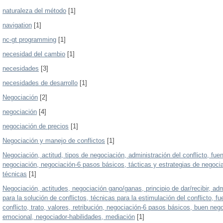
naturaleza del método
[1]
navigation
[1]
nc-gt programming
[1]
necesidad del cambio
[1]
necesidades
[3]
necesidades de desarrollo
[1]
Negociación
[2]
negociación
[4]
negociación de precios
[1]
Negociación y manejo de conflictos
[1]
Negociación, actitud, tipos de negociación, administración del conflicto, fuen
negociación, negociación-6 pasos básicos, tácticas y estrategias de negocia
técnicas
[1]
Negociación, actitudes, negociación gano/ganas, principio de dar/recibir, adm
para la solución de conflictos, técnicas para la estimulación del conflicto, f
conflicto, trato, valores, retribución, negociación-6 pasos básicos, buen nego
emocional, negociador-habilidades, mediación
[1]