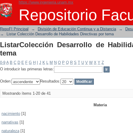
https://www.ingenieria.unam.mx
ListarColección Desarrollo de Habilida
Repositorio Facu
RepoFI Principal
→
División de Educación Continua y a Distancia
→
Desa
→
Listar Colección Desarrollo de Habilidades Directivas por tema
ListarColección Desarrollo de Habilid
tema
0-9
A
B
C
D
E
F
G
H
I
J
K
L
M
N
O
P
Q
R
S
T
U
V
W
X
Y
Z
O introducir las primeras letras:
Orden:
Resultados:
Mostrando ítems 1-20 de 41
Materia
nacimiento
[1]
narrativas
[1]
naturaleza
[1]