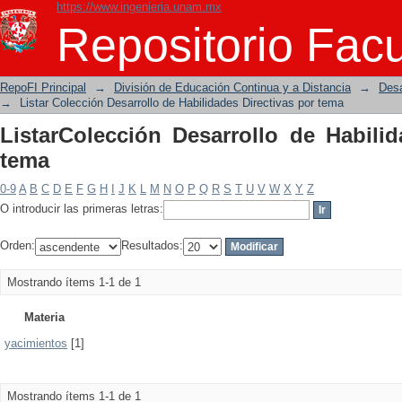
https://www.ingenieria.unam.mx
ListarColección Desarrollo de Habilida
Repositorio Facu
RepoFI Principal
→
División de Educación Continua y a Distancia
→
Desa
→
Listar Colección Desarrollo de Habilidades Directivas por tema
ListarColección Desarrollo de Habilid
tema
0-9
A
B
C
D
E
F
G
H
I
J
K
L
M
N
O
P
Q
R
S
T
U
V
W
X
Y
Z
O introducir las primeras letras:
Orden:
Resultados:
Mostrando ítems 1-1 de 1
Materia
yacimientos
[1]
Mostrando ítems 1-1 de 1