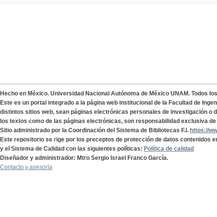
Hecho en México. Universidad Nacional Autónoma de México UNAM. Todos lo
Este es un portal integrado a la página web institucional de la Facultad de Ing
distintos sitios web, sean páginas electrónicas personales de investigación o de
los textos como de las páginas electrónicas, son responsabilidad exclusiva de 
Sitio administrado por la Coordinación del Sistema de Bibliotecas F.I.
https://w
Este repositorio se rige por los preceptos de protección de datos contenidos e
y el Sistema de Calidad con las siguientes políticas:
Política de calidad
Diseñador y administrador: Mtro Sergio Israel Franco García.
Contacto y asesoría