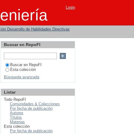
a
Login
eniería
ión Desarrollo de Habilidades Directivas
Buscar en RepoFI
Buscar en RepoFI
Esta colección
Búsqueda avanzada
Listar
Todo RepoFI
Comunidades & Colecciones
Por fecha de publicación
Autores
Títulos
Materias
Esta colección
Por fecha de publicación