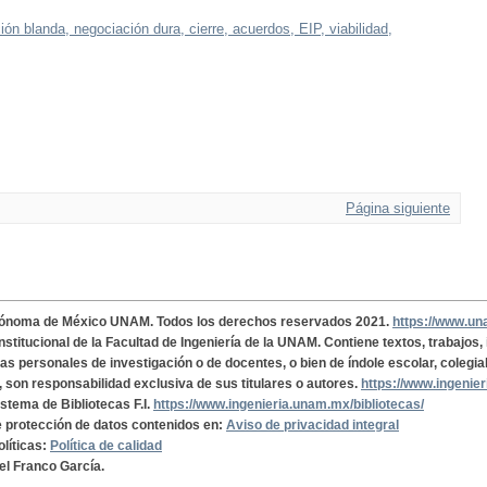
ión blanda, negociación dura, cierre, acuerdos, EIP, viabilidad,
Página siguiente
tónoma de México UNAM. Todos los derechos reservados 2021.
https://www.u
institucional de la Facultad de Ingeniería de la UNAM. Contiene textos, trabajos
cas personales de investigación o de docentes, o bien de índole escolar, colegia
, son responsabilidad exclusiva de sus titulares o autores.
https://www.ingenie
istema de Bibliotecas F.I.
https://www.ingenieria.unam.mx/bibliotecas/
de protección de datos contenidos en:
Aviso de privacidad integral
olíticas:
Política de calidad
el Franco García.