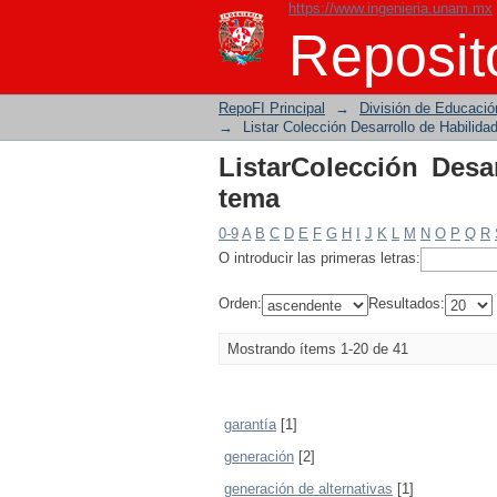
https://www.ingenieria.unam.mx
ListarColección Desar
Reposito
RepoFI Principal
→
División de Educació
→
Listar Colección Desarrollo de Habilida
ListarColección Desa
tema
0-9
A
B
C
D
E
F
G
H
I
J
K
L
M
N
O
P
Q
R
O introducir las primeras letras:
Orden:
Resultados:
Mostrando ítems 1-20 de 41
garantía
[1]
generación
[2]
generación de alternativas
[1]