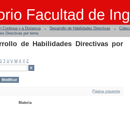
rollo de Habilidades Directivas por tem
rio Facultad de Ing
n Continua y a Distancia
→
Desarrollo de Habilidades Directivas
→
Colecc
des Directivas por tema
rrollo de Habilidades Directivas por
S
T
U
V
W
X
Y
Z
Página siguiente
Materia