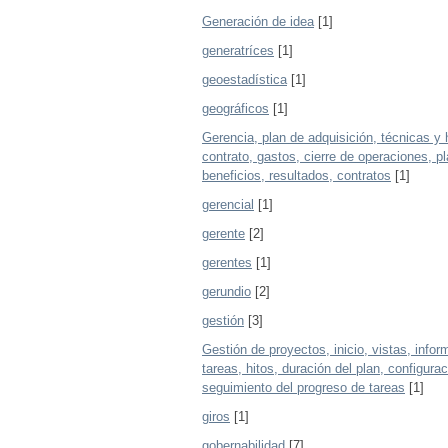
Generación de idea
[1]
generatríces
[1]
geoestadística
[1]
geográficos
[1]
Gerencia, plan de adquisición, técnicas y 
contrato, gastos, cierre de operaciones, 
beneficios, resultados, contratos
[1]
gerencial
[1]
gerente
[2]
gerentes
[1]
gerundio
[2]
gestión
[3]
Gestión de proyectos, inicio, vistas, info
tareas, hitos, duración del plan, configur
seguimiento del progreso de tareas
[1]
giros
[1]
gobernabilidad
[7]