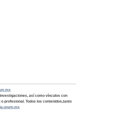
nam.mx
, investigaciones, así como vínculos con
l o profesional. Todos los contenidos,tanto
ria.unam.mx