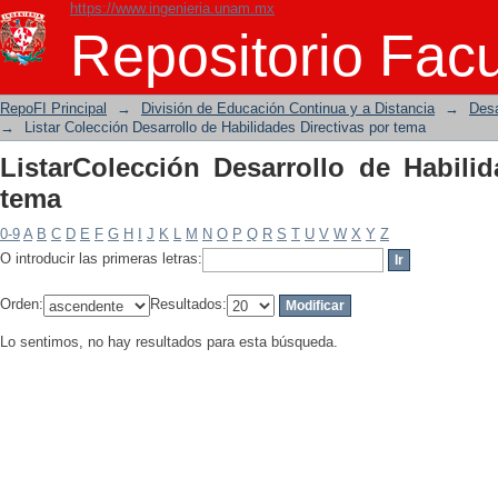
https://www.ingenieria.unam.mx
ListarColección Desarrollo de Habilida
Repositorio Facu
RepoFI Principal
→
División de Educación Continua y a Distancia
→
Desa
→
Listar Colección Desarrollo de Habilidades Directivas por tema
ListarColección Desarrollo de Habilid
tema
0-9
A
B
C
D
E
F
G
H
I
J
K
L
M
N
O
P
Q
R
S
T
U
V
W
X
Y
Z
O introducir las primeras letras:
Orden:
Resultados:
Lo sentimos, no hay resultados para esta búsqueda.