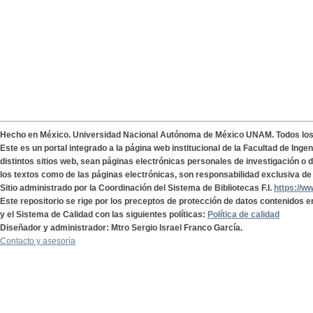
Hecho en México. Universidad Nacional Autónoma de México UNAM. Todos lo
Este es un portal integrado a la página web institucional de la Facultad de Ing
distintos sitios web, sean páginas electrónicas personales de investigación o de
los textos como de las páginas electrónicas, son responsabilidad exclusiva de 
Sitio administrado por la Coordinación del Sistema de Bibliotecas F.I.
https://w
Este repositorio se rige por los preceptos de protección de datos contenidos e
y el Sistema de Calidad con las siguientes políticas:
Política de calidad
Diseñador y administrador: Mtro Sergio Israel Franco García.
Contacto y asesoría