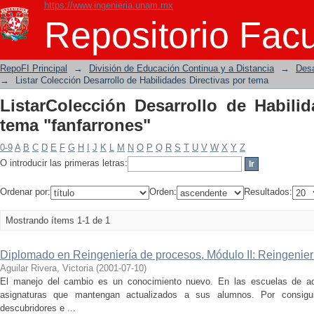
https://www.ingenieria.unam.mx
ListarColección Desarrollo de Habilida
Repositorio Facu
RepoFI Principal
→
División de Educación Continua y a Distancia
→
Desa
→
Listar Colección Desarrollo de Habilidades Directivas por tema
ListarColección Desarrollo de Habilid
tema "fanfarrones"
0-9
A
B
C
D
E
F
G
H
I
J
K
L
M
N
O
P
Q
R
S
T
U
V
W
X
Y
Z
O introducir las primeras letras:
Ordenar por:
Orden:
Resultados:
Mostrando ítems 1-1 de 1
Diplomado en Reingeniería de procesos, Módulo II: Reingenie
Aguilar Rivera, Victoria
(
2001-07-10
)
El manejo del cambio es un conocimiento nuevo. En las escuelas de ad
asignaturas que mantengan actualizados a sus alumnos. Por consigu
descubridores e ...