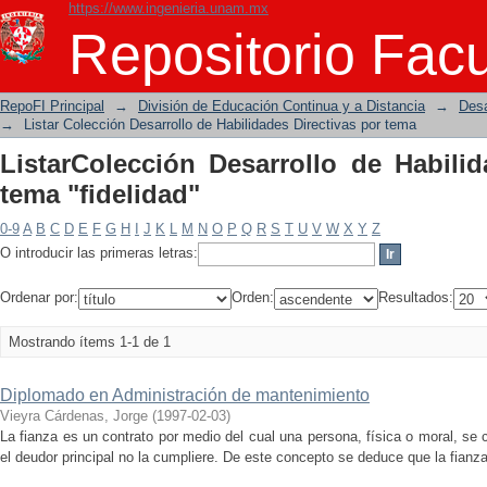
https://www.ingenieria.unam.mx
ListarColección Desarrollo de Habilida
Repositorio Facu
RepoFI Principal
→
División de Educación Continua y a Distancia
→
Desa
→
Listar Colección Desarrollo de Habilidades Directivas por tema
ListarColección Desarrollo de Habilid
tema "fidelidad"
0-9
A
B
C
D
E
F
G
H
I
J
K
L
M
N
O
P
Q
R
S
T
U
V
W
X
Y
Z
O introducir las primeras letras:
Ordenar por:
Orden:
Resultados:
Mostrando ítems 1-1 de 1
Diplomado en Administración de mantenimiento
Vieyra Cárdenas, Jorge
(
1997-02-03
)
La fianza es un contrato por medio del cual una persona, física o moral, se
el deudor principal no la cumpliere. De este concepto se deduce que la fianza 