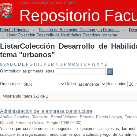
https://www.ingenieria.unam.mx
ListarColección Desarrollo de Habilida
Repositorio Facu
RepoFI Principal
→
División de Educación Continua y a Distancia
→
Desa
→
Listar Colección Desarrollo de Habilidades Directivas por tema
ListarColección Desarrollo de Habilid
tema "urbanos"
0-9
A
B
C
D
E
F
G
H
I
J
K
L
M
N
O
P
Q
R
S
T
U
V
W
X
Y
Z
O introducir las primeras letras:
Ordenar por:
Orden:
Resultados:
Mostrando ítems 1-1 de 1
Administración de la empresa constructora
Argáez Ceballos, Rigoberto
;
Bernal Velázco, Ernesto
;
Favela Lozoya, Ferna
Manuel
;
Zerecero Galicia, Sergio
(
1996-09-30
)
Ya sea que consideremos los negocios, el gobierno, las iglesias, las insti
cualquier otra organización, encontramos que la calidad y vigor de los adminis