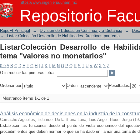
https://www.ingenieria.unam.mx
ListarColección Desarrollo de Habi
Repositorio Facu
monetarios"
RepoFI Principal
→
División de Educación Continua y a Distancia
→
Desa
→
Listar Colección Desarrollo de Habilidades Directivas por tema
ListarColección Desarrollo de Habilid
tema "valores no monetarios"
0-9
A
B
C
D
E
F
G
H
I
J
K
L
M
N
O
P
Q
R
S
T
U
V
W
X
Y
Z
O introducir las primeras letras:
Ordenar por:
Orden:
Resultados:
Mostrando ítems 1-1 de 1
Análisis económico de decisiones en la industria de la constru
Camacho Arguelles, Eduardo
;
De la Brena Luna, Luis Angel
;
Boue, Jorge
(
19
Establecer las funciones desde el punto de vista económico del ejecutiv
procedimientos que deben normar lo que se ha dado en llamar una toma de 