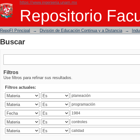
https://www.ingenieria.unam.mx
Buscar
Repositorio Facu
RepoFI Principal
→
División de Educación Continua y a Distancia
→
Indu
Buscar
Filtros
Use filtros para refinar sus resultados.
Filtros actuales: