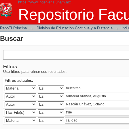
https://www.ingenieria.unam.mx
Buscar
Repositorio Facu
RepoFI Principal
→
División de Educación Continua y a Distancia
→
Indu
Buscar
Filtros
Use filtros para refinar sus resultados.
Filtros actuales: