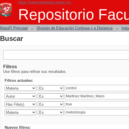
https://www.ingenieria.unam.mx
Buscar
Repositorio Facu
RepoFI Principal
→
División de Educación Continua y a Distancia
→
Indu
Buscar
Filtros
Use filtros para refinar sus resultados.
Filtros actuales:
Nuevos filtros: