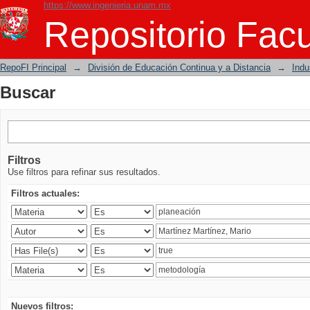
https://www.ingenieria.unam.mx
Buscar
Repositorio Facu
RepoFI Principal
→
División de Educación Continua y a Distancia
→
Indu
Buscar
Filtros
Use filtros para refinar sus resultados.
Filtros actuales:
Nuevos filtros: