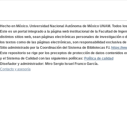
Hecho en México. Universidad Nacional Autónoma de México UNAM. Todos lo
Este es un portal integrado a la página web institucional de la Facultad de Ing
distintos sitios web, sean páginas electrónicas personales de investigación o de
los textos como de las páginas electrónicas, son responsabilidad exclusiva de 
Sitio administrado por la Coordinación del Sistema de Bibliotecas F.I.
https://w
Este repositorio se rige por los preceptos de protección de datos contenidos e
y el Sistema de Calidad con las siguientes políticas:
Política de calidad
Diseñador y administrador: Mtro Sergio Israel Franco García.
Contacto y asesoría