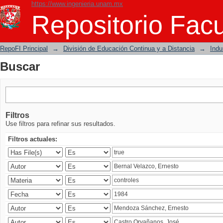
https://www.ingenieria.unam.mx
Buscar
Repositorio Facu
RepoFI Principal
→
División de Educación Continua y a Distancia
→
Indu
Buscar
Filtros
Use filtros para refinar sus resultados.
Filtros actuales: