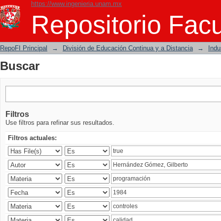
https://www.ingenieria.unam.mx
Buscar
Repositorio Facu
RepoFI Principal
→
División de Educación Continua y a Distancia
→
Indu
Buscar
Filtros
Use filtros para refinar sus resultados.
Filtros actuales: