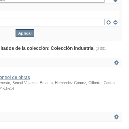
ltados de la colección: Colección Industria.
(0.001
ontrol de obras
rnesto
;
Bernal Velazco, Ernesto
;
Hernández Gómez, Gilberto
;
Castro
4-11-26
)