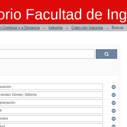
rio Facultad de Ing
n Continua y a Distancia
→
Industria
→
Colección Industria
→
Buscar