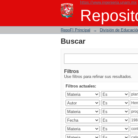
https://www.ingenieria.unam.mx
Buscar
Reposito
RepoFI Principal
→
División de Educació
Buscar
Filtros
Use filtros para refinar sus resultados.
Filtros actuales: