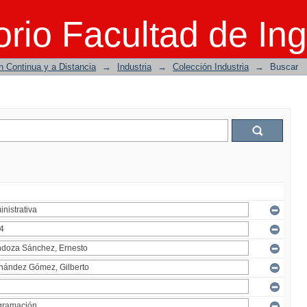
rio Facultad de Ing
n Continua y a Distancia
→
Industria
→
Colección Industria
→
Buscar