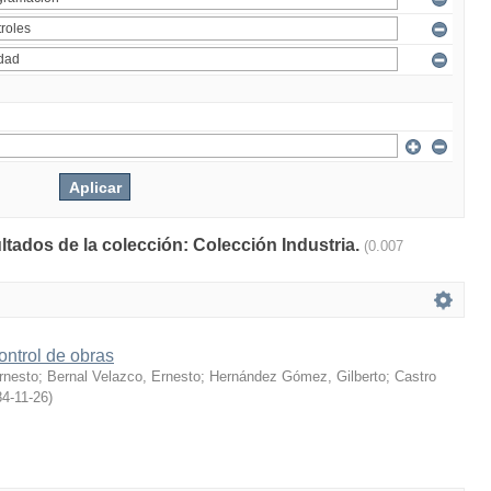
ltados de la colección: Colección Industria.
(0.007
ontrol de obras
rnesto
;
Bernal Velazco, Ernesto
;
Hernández Gómez, Gilberto
;
Castro
4-11-26
)