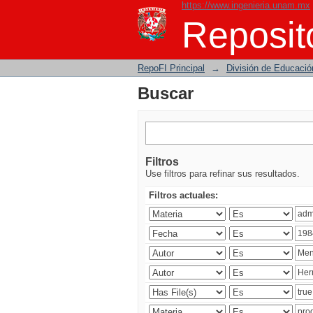
https://www.ingenieria.unam.mx
Buscar
Reposito
RepoFI Principal
→
División de Educació
Buscar
Filtros
Use filtros para refinar sus resultados.
Filtros actuales: