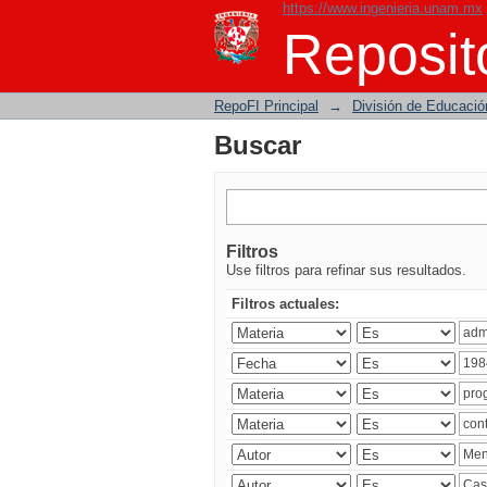
https://www.ingenieria.unam.mx
Buscar
Reposito
RepoFI Principal
→
División de Educació
Buscar
Filtros
Use filtros para refinar sus resultados.
Filtros actuales: