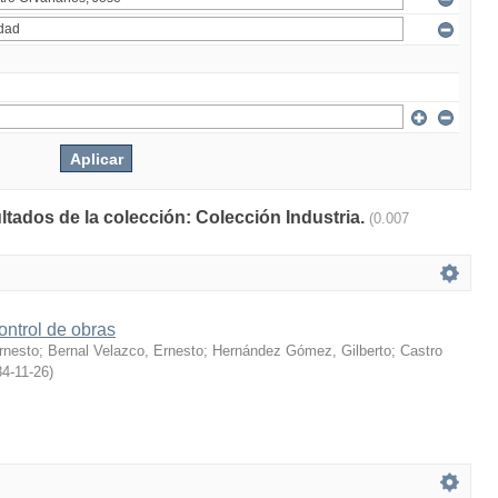
ltados de la colección: Colección Industria.
(0.007
ontrol de obras
rnesto
;
Bernal Velazco, Ernesto
;
Hernández Gómez, Gilberto
;
Castro
4-11-26
)