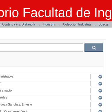
rio Facultad de Ing
n Continua y a Distancia
→
Industria
→
Colección Industria
→
Buscar