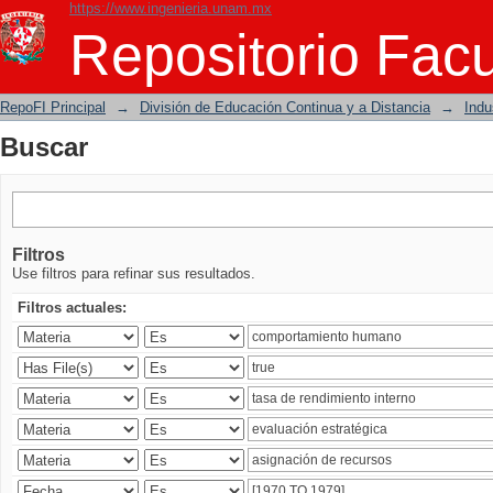
https://www.ingenieria.unam.mx
Buscar
Repositorio Facu
RepoFI Principal
→
División de Educación Continua y a Distancia
→
Indu
Buscar
Filtros
Use filtros para refinar sus resultados.
Filtros actuales: