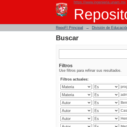
https://www.ingenieria.unam.mx
Buscar
Reposito
RepoFI Principal
→
División de Educació
Buscar
Filtros
Use filtros para refinar sus resultados.
Filtros actuales: