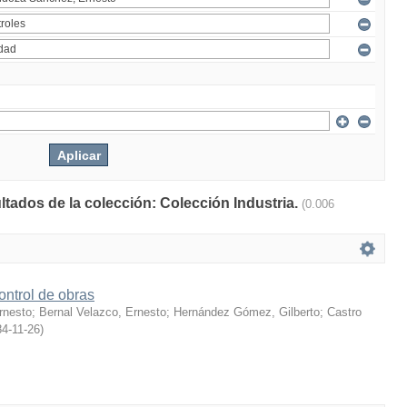
ltados de la colección: Colección Industria.
(0.006
ontrol de obras
rnesto
;
Bernal Velazco, Ernesto
;
Hernández Gómez, Gilberto
;
Castro
4-11-26
)