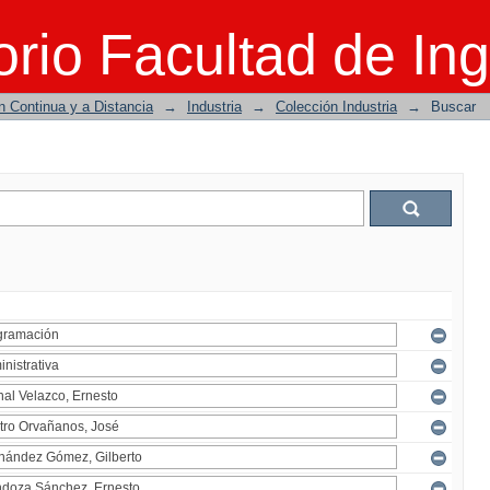
rio Facultad de Ing
n Continua y a Distancia
→
Industria
→
Colección Industria
→
Buscar