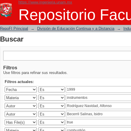
https://www.ingenieria.unam.mx
Buscar
Repositorio Facu
RepoFI Principal
→
División de Educación Continua y a Distancia
→
Indu
Buscar
Filtros
Use filtros para refinar sus resultados.
Filtros actuales: