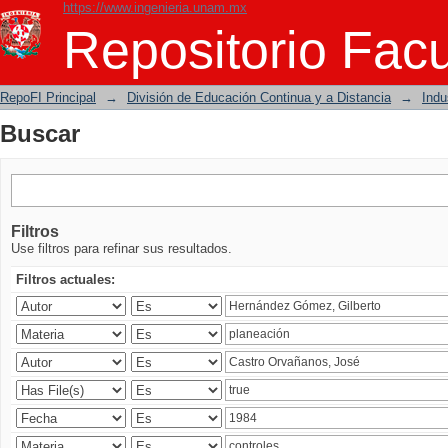
https://www.ingenieria.unam.mx
Buscar
Repositorio Facu
RepoFI Principal
→
División de Educación Continua y a Distancia
→
Indu
Buscar
Filtros
Use filtros para refinar sus resultados.
Filtros actuales: