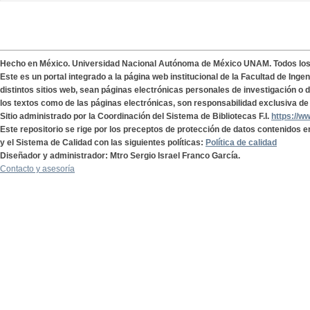
Hecho en México. Universidad Nacional Autónoma de México UNAM. Todos lo
Este es un portal integrado a la página web institucional de la Facultad de Ing
distintos sitios web, sean páginas electrónicas personales de investigación o de
los textos como de las páginas electrónicas, son responsabilidad exclusiva de 
Sitio administrado por la Coordinación del Sistema de Bibliotecas F.I.
https://w
Este repositorio se rige por los preceptos de protección de datos contenidos e
y el Sistema de Calidad con las siguientes políticas:
Política de calidad
Diseñador y administrador: Mtro Sergio Israel Franco García.
Contacto y asesoría