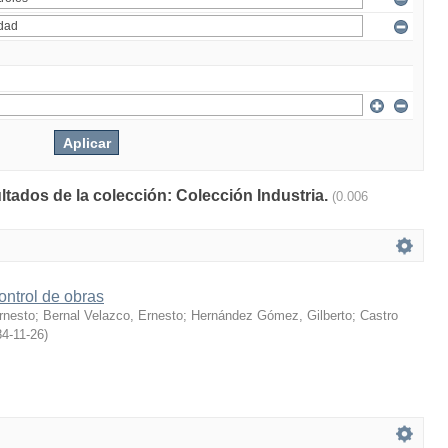
ltados de la colección: Colección Industria.
(0.006
ontrol de obras
rnesto
;
Bernal Velazco, Ernesto
;
Hernández Gómez, Gilberto
;
Castro
4-11-26
)