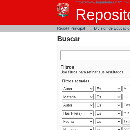
https://www.ingenieria.unam.mx
Buscar
Reposito
RepoFI Principal
→
División de Educació
Buscar
Filtros
Use filtros para refinar sus resultados.
Filtros actuales: