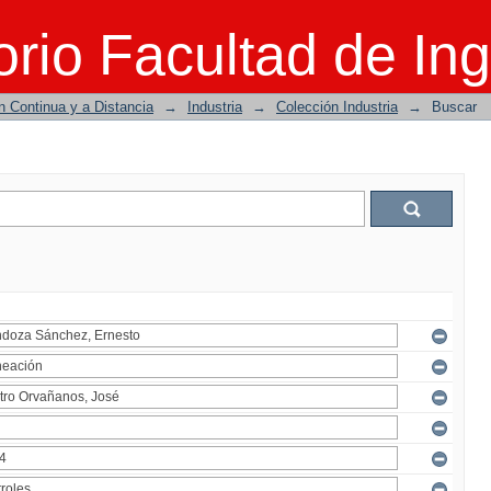
rio Facultad de Ing
n Continua y a Distancia
→
Industria
→
Colección Industria
→
Buscar