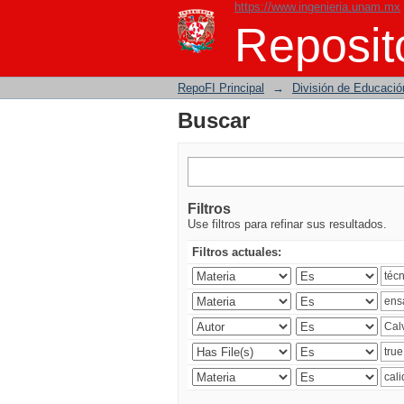
https://www.ingenieria.unam.mx
Buscar
Reposito
RepoFI Principal
→
División de Educació
Buscar
Filtros
Use filtros para refinar sus resultados.
Filtros actuales: