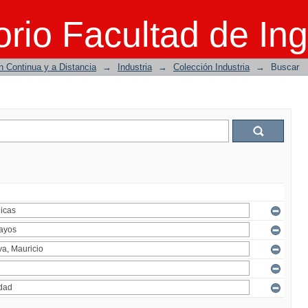
rio Facultad de Ing
n Continua y a Distancia
→
Industria
→
Colección Industria
→
Buscar