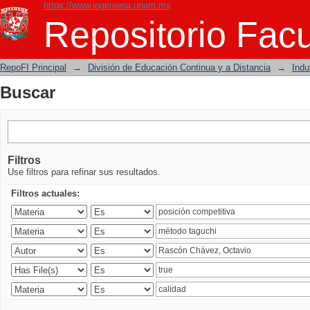
https://www.ingenieria.unam.mx
Buscar
Repositorio Facu
RepoFI Principal
→
División de Educación Continua y a Distancia
→
Indu
Buscar
Filtros
Use filtros para refinar sus resultados.
Filtros actuales: