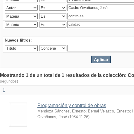
Nuevos filtros:
Mostrando 1 de un total de 1 resultados de la colección: Co
segundos)
1
Programación y control de obras
Mendoza Sánchez, Ernesto
;
Bernal Velazco, Ernesto
;
Orvañanos, José
(
1984-11-26
)