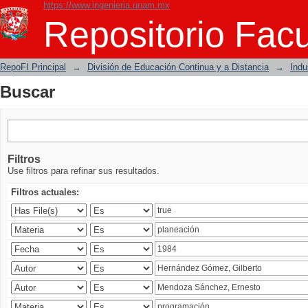
https://www.ingenieria.unam.mx
Buscar
Repositorio Facu
RepoFI Principal
→
División de Educación Continua y a Distancia
→
Indu
Buscar
Filtros
Use filtros para refinar sus resultados.
Filtros actuales: