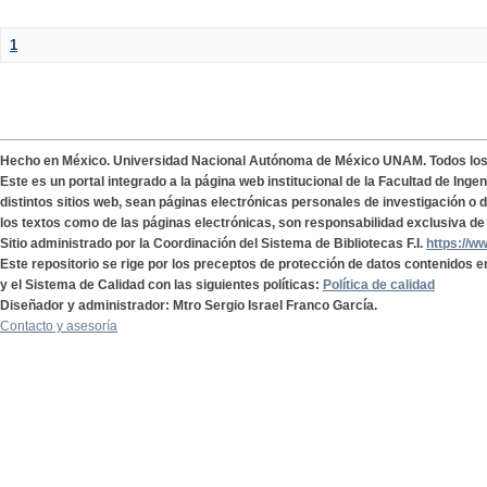
1
Hecho en México. Universidad Nacional Autónoma de México UNAM. Todos lo
Este es un portal integrado a la página web institucional de la Facultad de Ing
distintos sitios web, sean páginas electrónicas personales de investigación o de
los textos como de las páginas electrónicas, son responsabilidad exclusiva de 
Sitio administrado por la Coordinación del Sistema de Bibliotecas F.I.
https://w
Este repositorio se rige por los preceptos de protección de datos contenidos e
y el Sistema de Calidad con las siguientes políticas:
Política de calidad
Diseñador y administrador: Mtro Sergio Israel Franco García.
Contacto y asesoría