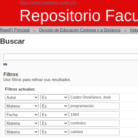
https://www.ingenieria.unam.mx
Buscar
Repositorio Facu
RepoFI Principal
→
División de Educación Continua y a Distancia
→
Indu
Buscar
Filtros
Use filtros para refinar sus resultados.
Filtros actuales: