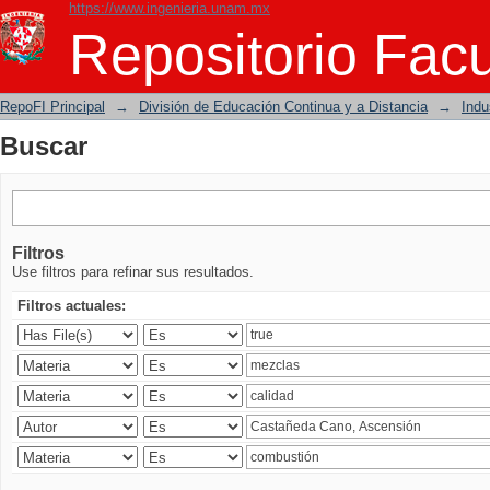
https://www.ingenieria.unam.mx
Buscar
Repositorio Facu
RepoFI Principal
→
División de Educación Continua y a Distancia
→
Indu
Buscar
Filtros
Use filtros para refinar sus resultados.
Filtros actuales: