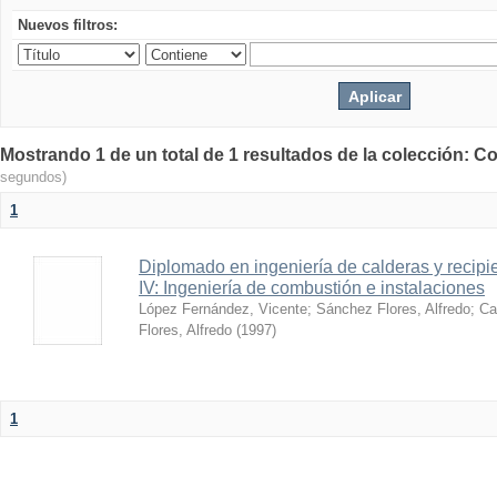
Nuevos filtros:
Mostrando 1 de un total de 1 resultados de la colección: Co
segundos)
1
Diplomado en ingeniería de calderas y recipi
IV: Ingeniería de combustión e instalaciones
López Fernández, Vicente
;
Sánchez Flores, Alfredo
;
Ca
Flores, Alfredo
(
1997
)
1