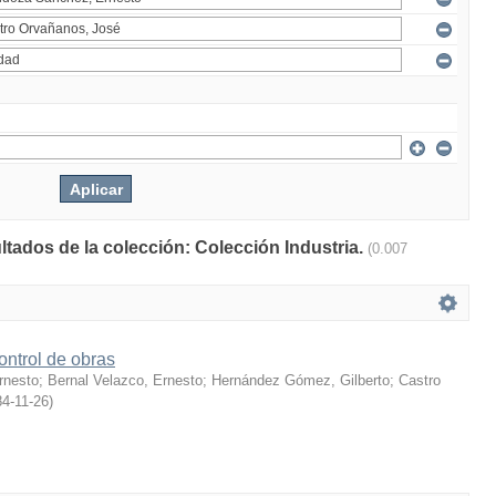
ltados de la colección: Colección Industria.
(0.007
ontrol de obras
rnesto
;
Bernal Velazco, Ernesto
;
Hernández Gómez, Gilberto
;
Castro
4-11-26
)