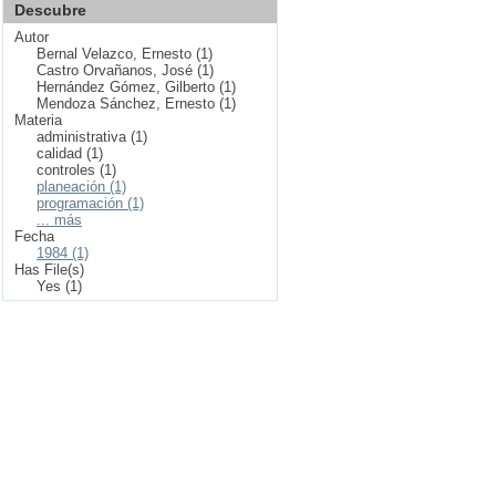
Descubre
Autor
Bernal Velazco, Ernesto (1)
Castro Orvañanos, José (1)
Hernández Gómez, Gilberto (1)
Mendoza Sánchez, Ernesto (1)
Materia
administrativa (1)
calidad (1)
controles (1)
planeación (1)
programación (1)
... más
Fecha
1984 (1)
Has File(s)
Yes (1)