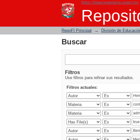
https://www.ingenieria.unam.mx
Buscar
Reposito
RepoFI Principal
→
División de Educació
Buscar
Filtros
Use filtros para refinar sus resultados.
Filtros actuales: