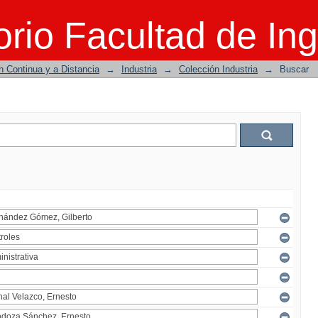
rio Facultad de Ing
n Continua y a Distancia
→
Industria
→
Colección Industria
→
Buscar