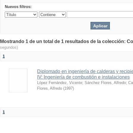
Nuevos filtros:
Mostrando 1 de un total de 1 resultados de la colección: Co
segundos)
1
Diplomado en ingeniería de calderas y recipi
IV: Ingeniería de combustión e instalaciones
López Fernández, Vicente
;
Sánchez Flores, Alfredo
;
Ca
Flores, Alfredo
(
1997
)
1