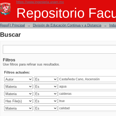
https://www.ingenieria.unam.mx
Buscar
Repositorio Facu
RepoFI Principal
→
División de Educación Continua y a Distancia
→
Indu
Buscar
Filtros
Use filtros para refinar sus resultados.
Filtros actuales: