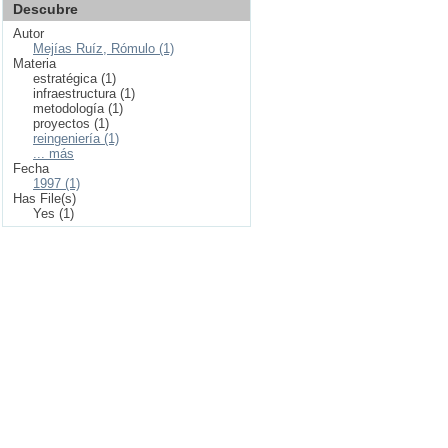
Descubre
Autor
Mejías Ruíz, Rómulo (1)
Materia
estratégica (1)
infraestructura (1)
metodología (1)
proyectos (1)
reingeniería (1)
... más
Fecha
1997 (1)
Has File(s)
Yes (1)