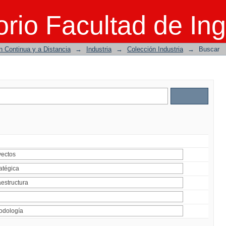
rio Facultad de Ing
n Continua y a Distancia
→
Industria
→
Colección Industria
→
Buscar