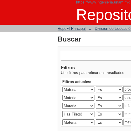
https://www.ingenieria.unam.mx
Buscar
Reposito
RepoFI Principal
→
División de Educació
Buscar
Filtros
Use filtros para refinar sus resultados.
Filtros actuales: