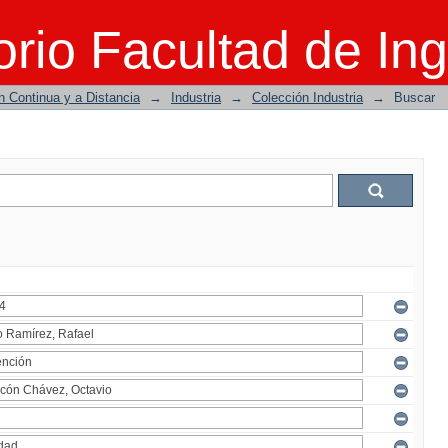
rio Facultad de Ing
n Continua y a Distancia
→
Industria
→
Colección Industria
→
Buscar