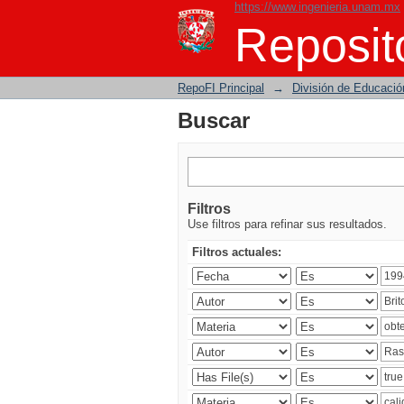
https://www.ingenieria.unam.mx
Buscar
Reposito
RepoFI Principal
→
División de Educació
Buscar
Filtros
Use filtros para refinar sus resultados.
Filtros actuales: