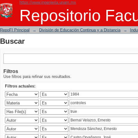
https://www.ingenieria.unam.mx
Buscar
Repositorio Facu
RepoFI Principal
→
División de Educación Continua y a Distancia
→
Indu
Buscar
Filtros
Use filtros para refinar sus resultados.
Filtros actuales: