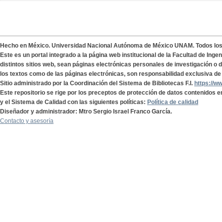
Hecho en México. Universidad Nacional Autónoma de México UNAM. Todos lo
Este es un portal integrado a la página web institucional de la Facultad de Ing
distintos sitios web, sean páginas electrónicas personales de investigación o de
los textos como de las páginas electrónicas, son responsabilidad exclusiva de 
Sitio administrado por la Coordinación del Sistema de Bibliotecas F.I.
https://w
Este repositorio se rige por los preceptos de protección de datos contenidos e
y el Sistema de Calidad con las siguientes políticas:
Política de calidad
Diseñador y administrador: Mtro Sergio Israel Franco García.
Contacto y asesoría